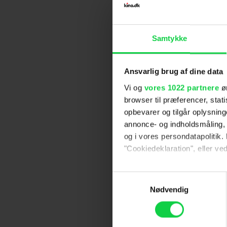
Samtykke
Ansvarlig brug af dine data
Vi og
vores 1022 partnere
øn
browser til præferencer, stat
opbevarer og tilgår oplysning
annonce- og indholdsmåling,
og i vores persondatapolitik. 
"Cookiedeklaration", eller ved
Hvis du tillader det, vil vi og
Samtykkevalg
Indsamle præcise oply
Nødvendig
Identificere din enhed
Dine valg anvendes på hele w