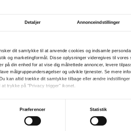
Hold dig opdateret
Send
Detaljer
Annonceindstillinger
Ved tilmelding accepterer jeg
samtidig Kino.dks
sker dit samtykke til at anvende cookies og indsamle personda
Markedsføringssamtykke
istik og marketingformål. Disse oplysninger videregives til vore
er på din enhed for at vise dig målrettede annoncer, levere tilpas
 lave målgruppeundersøgelser og udvikle tjenester. Se mere inf
Om Kino.dk
Du kan altid trække dit samtykke tilbage eller ændre indstillinger
 at trykke på "Privacy trigger" ikonet.
Annoncering
Privatlivspolitik
så gerne:
Betalingsbetingelser
sninger om din placering, der kan være nøjagtig inden for få me
Om os
Præferencer
Statistik
 baseret på en scanning af dens unikke karakteristika (fingerprin
Ledige stillinger
ebsitet.