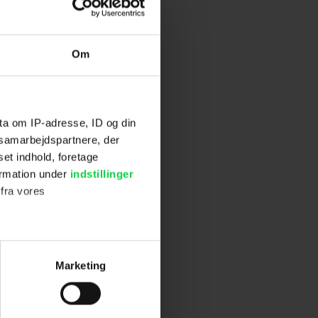
Om
ta om IP-adresse, ID og din
s samarbejdspartnere, der
set indhold, foretage
ormation under
indstillinger
 fra vores
ter
Marketing
ting)