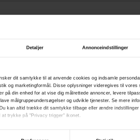
Hold dig opdateret
Detaljer
Annonceindstillinger
Send
sker dit samtykke til at anvende cookies og indsamle personda
istik og marketingformål. Disse oplysninger videregives til vore
Ved tilmelding accepterer jeg
er på din enhed for at vise dig målrettede annoncer, levere tilpas
samtidig Kino.dks
 lave målgruppeundersøgelser og udvikle tjenester. Se mere inf
Markedsføringssamtykke
Du kan altid trække dit samtykke tilbage eller ændre indstillinger
 at trykke på "Privacy trigger" ikonet.
Om Kino.dk
så gerne:
sninger om din placering, der kan være nøjagtig inden for få me