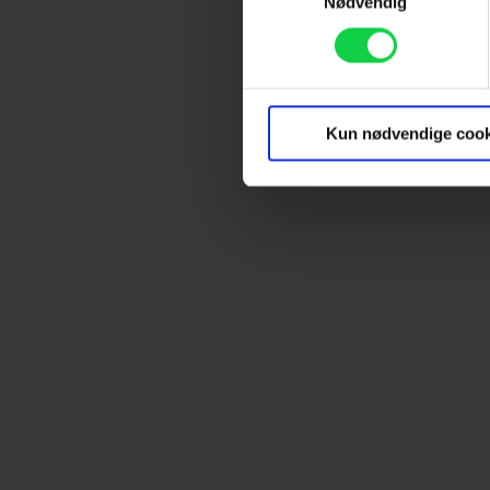
Nødvendig
Identificere din enhed
Dine valg anvendes på hele w
Vi ønsker dit samtykke til at
marketingformål. Disse oplys
Kun nødvendige cook
enhed for at vise dig målrett
produktudvikling og opnå målg
Hvis du tillader det, vil vi og
Indsamle præcise oplysnin
Identificere din enhed bas
Du kan altid trække dit samty
hele websitet.
Vi bruger egne cookies og coo
funktionalitet, generere stati