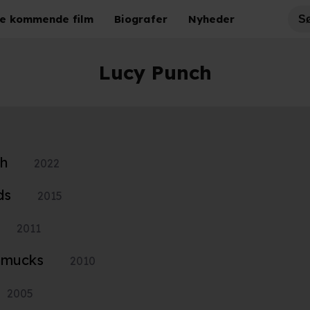
e kommende film
Biografer
Nyheder
Lucy Punch
ch
2022
ds
2015
2011
chmucks
2010
2005