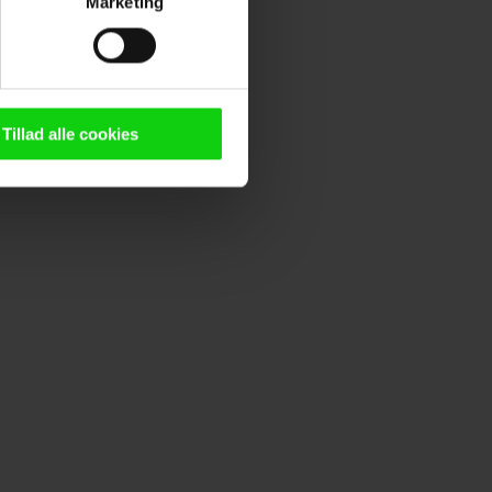
Marketing
ting)
n browser til statistik og
g tilgår oplysninger på din
Tillad alle cookies
oldsmåling, lave
persondatapolitik.
n". Dine valg anvendes på
e. Det gør vi for at sikre