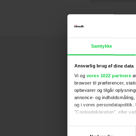
Samtykke
Ansvarlig brug af dine data
Vi og
vores 1022 partnere
øn
browser til præferencer, stat
opbevarer og tilgår oplysning
annonce- og indholdsmåling,
og i vores persondatapolitik. 
"Cookiedeklaration", eller ved
Hvis du tillader det, vil vi og
Samtykkevalg
Indsamle præcise oply