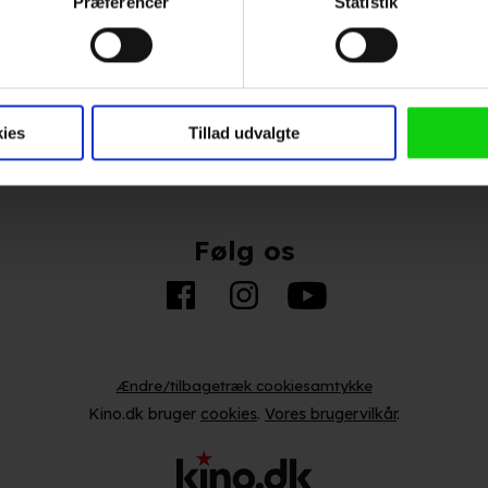
Annoncering
Præferencer
Statistik
 baseret på en scanning af dens unikke karakteristika (fingerprin
Privatlivspolitik
ebsitet.
Betalingsbetingelser
Om os
 anvende cookies og indsamle persondata om IP-adresse, ID og di
Ledige stillinger
ninger videregives til vores samarbejdspartnere, der opbevarer o
ies
Tillad udvalgte
ede annoncer, levere tilpasset indhold, foretage annonce- og indh
ruppeindsigt. Se mere information under indstillinger og i vores 
så gerne:
Følg os
ger om din placering, der kan være nøjagtig inden for få meter
eret på en scanning af dens unikke karakteristika (fingerprinting)
kke tilbage eller ændre indstillinger fra vores "Cookiedeklaratio
Ændre/tilbagetræk cookiesamtykke
Kino.dk bruger
cookies
.
Vores brugervilkår
.
kies fra tredjeparter til at optimere dit besøg på vores hjemmesid
stik, huske dine præferencer og til markedsføring.