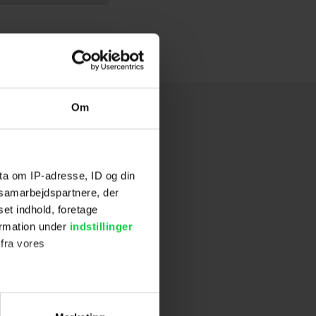
Om
ta om IP-adresse, ID og din
s samarbejdspartnere, der
set indhold, foretage
ormation under
indstillinger
 fra vores
ter