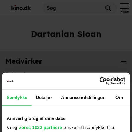
Menu
Dartanian Sloan
Medvirker
Sinister 2
2015
Samtykke
Detaljer
Annonceindstillinger
Om
Ansvarlig brug af dine data
Hold dig opdateret
Vi og
vores 1022 partnere
ønsker dit samtykke til at