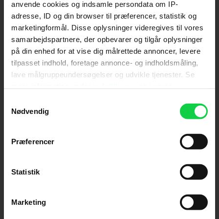
anvende cookies og indsamle persondata om IP-
adresse, ID og din browser til præferencer, statistik og
Send
marketingformål. Disse oplysninger videregives til vores
samarbejdspartnere, der opbevarer og tilgår oplysninger
Ved tilmelding accepterer jeg samtidig
på din enhed for at vise dig målrettede annoncer, levere
Kino.dks
Markedsføringssamtykke
tilpasset indhold, foretage annonce- og indholdsmåling,
lave målgruppeundersøgelser og udvikle tjenester. Se
mere information under
indstillinger
og i vores
Om Kino.dk
persondatapolitik. Du kan altid trække dit samtykke
Samtykkevalg
tilbage eller ændre indstillinger fra vores
Nødvendig
Annoncering
"Cookiedeklaration", eller ved at trykke på "Privacy
Privatlivspolitik
trigger" ikonet.
Præferencer
Betalingsbetingelser
Om os
Hvis du tillader det, vil vi også gerne:
Ledige stillinger
Indsamle præcise oplysninger om din placering,
Statistik
der kan være nøjagtig inden for få meter
Identificere din enhed baseret på en scanning af
Marketing
dens unikke karakteristika (fingerprinting)
Dine valg anvendes på hele websitet.