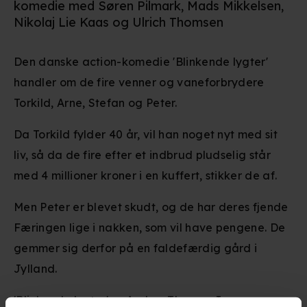
komedie med Søren Pilmark, Mads Mikkelsen,
Nikolaj Lie Kaas og Ulrich Thomsen
Den danske action-komedie 'Blinkende lygter'
handler om de fire venner og vaneforbrydere
Torkild, Arne, Stefan og Peter.
Da Torkild fylder 40 år, vil han noget nyt med sit
liv, så da de fire efter et indbrud pludselig står
med 4 millioner kroner i en kuffert, stikker de af.
Men Peter er blevet skudt, og de har deres fjende
Færingen lige i nakken, som vil have pengene. De
gemmer sig derfor på en faldefærdig gård i
Jylland.
'Blinkende lygter' er Anders Thomas Jensens