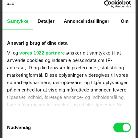
spillefilmsdebut som instruktør efter bl.a. at have
vundet en Oscar for sin kortfilm 'Valgaften' og
Samtykke
Detaljer
Annonceindstillinger
Om
have skrevet den populære
I Kina spiser de
hunde
.
Ansvarlig brug af dine data
Filmen introducerer os for første gang for
Vi og
vores 1022 partnere
ønsker dit samtykke til at
filmskaberens absurde og meget stilsikre univers
anvende cookies og indsamle persondata om IP-
med elskværdige karakterer, masser af vold og
adresse, ID og din browser til præferencer, statistik og
marketingformål. Disse oplysninger videregives til vores
mindeværdige oneliners.
samarbejdspartnere, der opbevarer og tilgår oplysninger
Senere har Anders Thomas Jensen instrueret
på din enhed for at vise dig målrettede annoncer, levere
tilpasset indhold, foretage annonce- og indholdsmåling,
filmene
De grønne slagtere
,
Adams æbler
og
lave målgruppeundersøgelser og udvikle tjenester. Se
Mænd & høns
.
mere information under
indstillinger
og i vores
persondatapolitik. Du kan altid trække dit samtykke
Samtykkevalg
tilbage eller ændre indstillinger fra vores
Nødvendig
"Cookiedeklaration", eller ved at trykke på "Privacy
Skuespillere
:
Søren Pilmark
,
Ulrich Thomsen
,
Mads