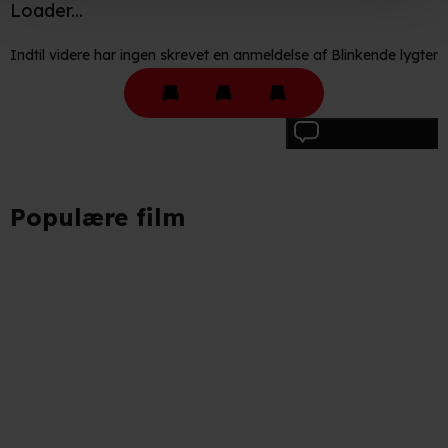
Loader...
Hvis du tillader det, vil vi også gerne:
Indtil videre har ingen skrevet en anmeldelse af Blinkende lygter
Indsamle præcise oplysninger om din placering, der
kan være nøjagtig inden for få meter
Identificere din enhed baseret på en scanning af dens
Skriv anmeldelse
unikke karakteristika (fingerprinting)
Du kan altid trække dit samtykke tilbage eller ændre
Populære film
indstillinger fra vores "Cookiedeklaration". Dine valg
anvendes på hele websitet.
Vi bruger egne cookies og cookies fra tredjeparter til at
optimere dit besøg på vores hjemmeside. Det gør vi for
at sikre funktionalitet, generere statistik, huske dine
præferencer og til markedsføring.
Når vi anvender cookies, behandler vi kortvarigt din IP-
adresse. IP-adressen kan blive delt med vores