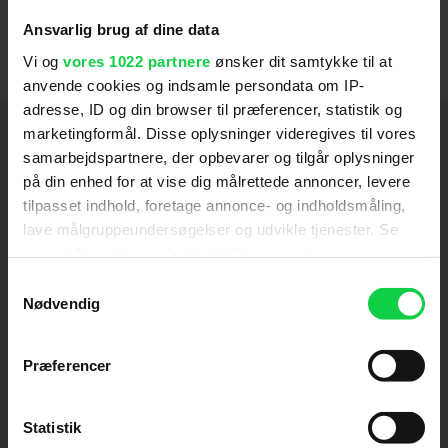
2003
Ansvarlig brug af dine data
Vi og
vores 1022 partnere
ønsker dit samtykke til at
anvende cookies og indsamle persondata om IP-
adresse, ID og din browser til præferencer, statistik og
Hold dig opdateret
marketingformål. Disse oplysninger videregives til vores
samarbejdspartnere, der opbevarer og tilgår oplysninger
på din enhed for at vise dig målrettede annoncer, levere
Send
tilpasset indhold, foretage annonce- og indholdsmåling,
lave målgruppeundersøgelser og udvikle tjenester. Se
Ved tilmelding accepterer jeg samtidig
mere information under
indstillinger
og i vores
Kino.dks
Markedsføringssamtykke
persondatapolitik. Du kan altid trække dit samtykke
Samtykkevalg
tilbage eller ændre indstillinger fra vores
Nødvendig
"Cookiedeklaration", eller ved at trykke på "Privacy
Om Kino.dk
trigger" ikonet.
Præferencer
Annoncering
Hvis du tillader det, vil vi også gerne:
Privatlivspolitik
Indsamle præcise oplysninger om din placering,
Statistik
Betalingsbetingelser