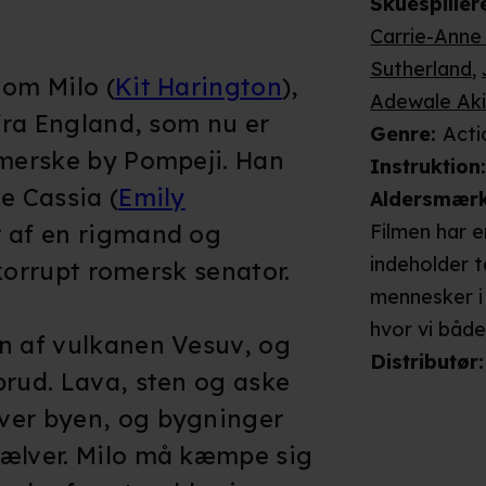
Skuespiller
Carrie-Anne
Sutherland
,
 om Milo (
Kit Harington
),
Adewale Ak
 fra England, som nu er
Genre
:
Acti
omerske by Pompeji. Han
Instruktion
e Cassia (
Emily
Aldersmær
r af en rigmand og
Filmen har 
indeholder t
n korrupt romersk senator.
mennesker 
hvor vi båd
n af vulkanen Vesuv, og
deres ofre. B
Distributør
:
brud. Lava, sten og aske
overværer s
ver byen, og bygninger
med sværd, 
kælver. Milo må kæmpe sig
op i træer. 