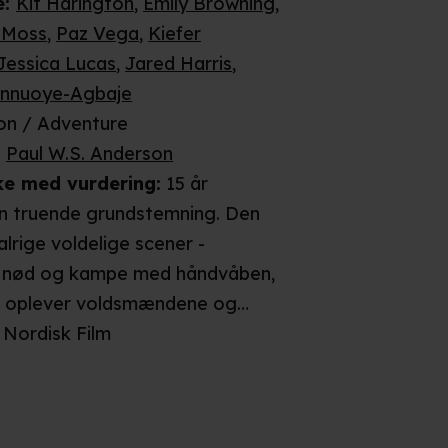
e
:
Kit Harington
,
Emily Browning
,
 Moss
,
Paz Vega
,
Kiefer
Jessica Lucas
,
Jared Harris
,
innuoye-Agbaje
on / Adventure
:
Paul W.S. Anderson
ke
med vurdering
:
15 år
en truende grundstemning. Den
alrige voldelige scener -
i nød og kampe med håndvåben,
e oplever voldsmændene og
l.a. ser vi et barn, der
Nordisk Film
ine forældre blive hugget ned
dynger af lig og dræbte hængt
Vi overværer i et længere forløb,