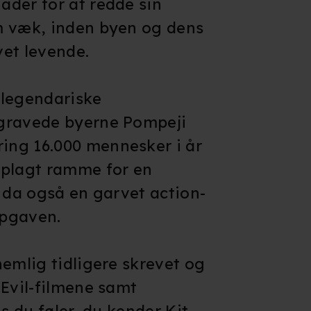
der for at redde sin
hvordan en c
Efter mange
m væk, inden byen og dens
døde udvikler
et levende.
hvor vi ser 
under sten, d
 legendariske
Skønt filmen 
gravede byerne Pompeji
vurderes det
ng 16.000 mennesker i år
skræmmende 
oplagt ramme for en
r da også en garvet action-
opgaven.
nemlig tidligere skrevet og
 Evil-filmene samt