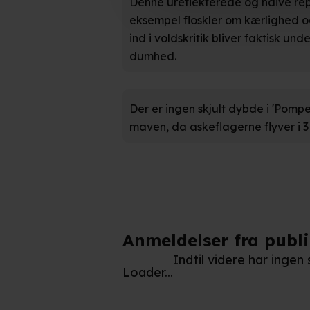
Denne ureflekterede og naive rep
Hvis du tillader det, vil vi og
eksempel floskler om kærlighed o
ind i voldskritik bliver faktisk und
Indsamle præcise oplysnin
dumhed.
Identificere din enhed bas
Du kan altid trække dit samty
hele websitet.
Der er ingen skjult dybde i 'Pompej
maven, da askeflagerne flyver i 3
Vi bruger egne cookies og coo
funktionalitet, generere stati
Når vi anvender cookies, beh
læse mere om vores brug af coo
Anmeldelser fra publ
Indtil videre har inge
Loader...