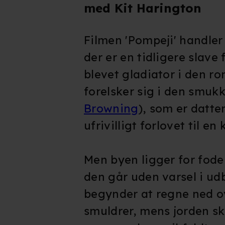
med Kit Harington
Filmen 'Pompeji' handler
der er en tidligere slave
blevet gladiator i den r
forelsker sig i den smukk
Browning
), som er datte
ufrivilligt forlovet til e
Men byen ligger for fode
den går uden varsel i ud
begynder at regne ned o
smuldrer, mens jorden s