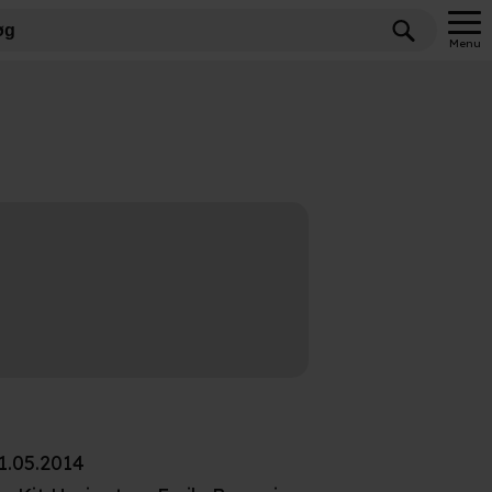
Menu
on /
ture
1.05.2014