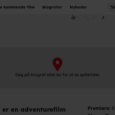
Pompeji
e kommende film
Biografer
Nyheder
15
1 t. 45 min.
Acti
år
Adven
Søg på biograf eller by for at se spilletider.
Premiere
:
0
' er en adventurefilm