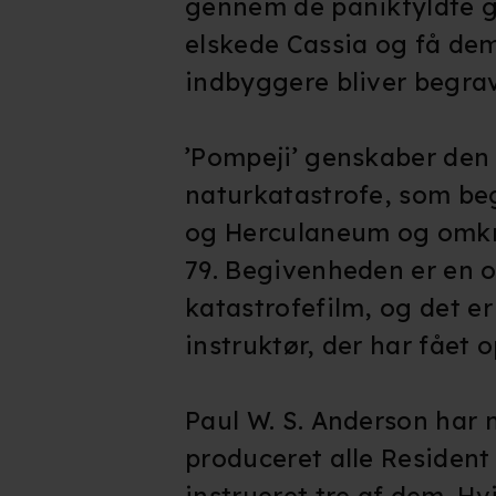
gennem de panikfyldte ga
elskede Cassia og få de
indbyggere bliver begrav
’Pompeji’ genskaber den
naturkatastrofe, som be
og Herculaneum og omkri
79. Begivenheden er en 
katastrofefilm, og det e
instruktør, der har fået 
Paul W. S. Anderson har 
produceret alle Resident