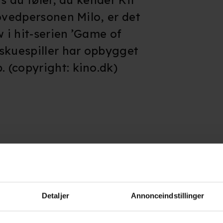
is du føler, du kender Kit
hovedpersonen Milo, er det
i hit-serien ’Game of
skuespiller har opbygget
 (copyright: kino.dk)
erne
Detaljer
Annonceindstillinger