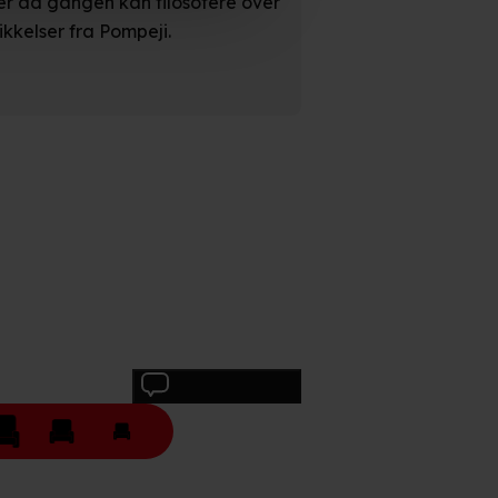
r ad gangen kan filosofere over
ikkelser fra Pompeji.
n". Dine valg anvendes på
e. Det gør vi for at sikre
med vores partnere.
Du kan
litik
og
cookiepolitik
.
Skriv anmeldelse