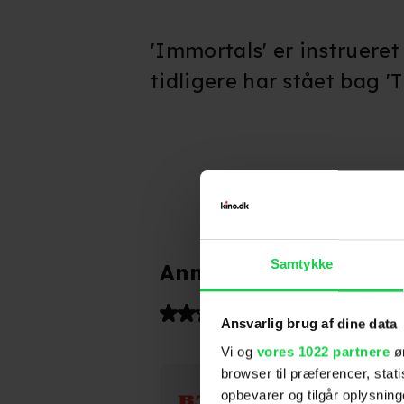
'Immortals' er instrueret
tidligere har stået bag 'T
Samtykke
Anmeldelser fra medi
(
5
)
Ansvarlig brug af dine data
Vi og
vores 1022 partnere
øn
browser til præferencer, stat
BT
opbevarer og tilgår oplysning