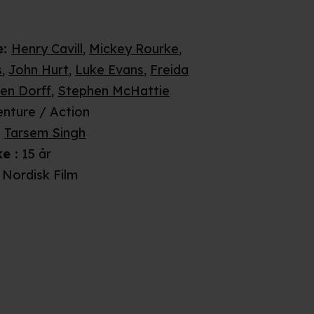
e
:
Henry Cavill
,
Mickey Rourke
,
s
,
John Hurt
,
Luke Evans
,
Freida
en Dorff
,
Stephen McHattie
nture / Action
:
Tarsem Singh
ke
:
15 år
Nordisk Film