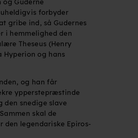
n og Guderne
 uheldigvis forbyder
at gribe ind, så Gudernes
r i hemmelighed den
ulære Theseus (Henry
fra Hyperion og hans
nden, og han får
ækre ypperstepræstinde
g den snedige slave
. Sammen skal de
år den legendariske Epiros-