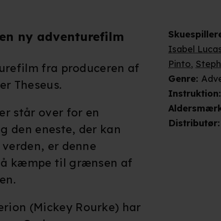
Skuespiller
 en ny adventurefilm
Isabel Luca
Pinto
,
Steph
urefilm fra produceren af
Genre
:
Adve
er Theseus.
Instruktion
Aldersmær
r står over for en
Distributør
:
g den eneste, der kan
 verden, er denne
å kæmpe til grænsen af
en.
rion (Mickey Rourke) har