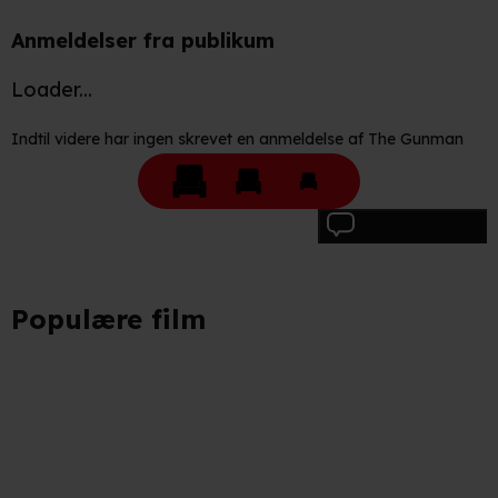
adresse. IP-adressen kan blive delt med vores
Anmeldelser fra publikum
partnere.
Du kan læse mere om vores brug af cookies og
behandling af dine personoplysninger i både vores
Loader...
privatlivspolitik
og
cookiepolitik
.
Indtil videre har ingen skrevet en anmeldelse af The Gunman
Skriv anmeldelse
Populære film