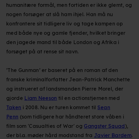
humanitære formål, men fortiden er ikke glemt, og
nogen forsøger at slå ham ihjel. Han må nu
konfrontere sit tidligere liv og tage kampen op
med både nye og gamle fjender, hvilket bringer
den jagede mand til både London og Afrika i
forsøget på at rense sit navn.
’The Gunman’ er baseret på en roman af den
franske kriminalforfatter Jean-Patrick Manchette
og instrueret af landsmanden Pierre Morel, der
gjorde
Liam Neeson
til en actionstjernen med
Taken
i 2008. Nu er turen kommet til
Sean
Penn
(som tidligere har håndteret store våben i
film som 'Casualties of War' og
Gangster Squad
),
der bl.a. møder hård modstand fra
Javier Bardem
.