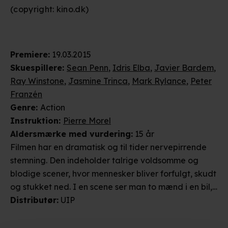
(copyright: kino.dk)
Premiere
:
19.03.2015
Skuespillere
:
Sean Penn
,
Idris Elba
,
Javier Bardem
,
Ray Winstone
,
Jasmine Trinca
,
Mark Rylance
,
Peter
Franzén
Genre
:
Action
Instruktion
:
Pierre Morel
Aldersmærke
med vurdering
:
15 år
Filmen har en dramatisk og til tider nervepirrende
stemning. Den indeholder talrige voldsomme og
blodige scener, hvor mennesker bliver forfulgt, skudt
og stukket ned. I en scene ser man to mænd i en bil,
der bliver ramt af et projektil. Her følger man
Distributør
:
UIP
kuglens bevægelse gennem manden i forsædets
hjerne og videre til manden i bagsædet. I en anden