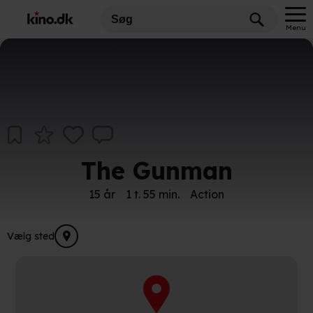
Mangler plakat
Menu
The Gunman
15 år
1 t. 55 min.
Action
Vælg sted