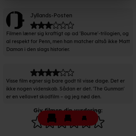
under indstillinger og i vores persondatapolitik.
Jyllands-Posten
Hvis du tillader det, vil vi også gerne:
Filmen læner sig kraftigt op ad 'Bourne'-trilogien, og
Indsamle præcise oplysninger om din placering, der
kan være nøjagtig inden for få meter
al respekt for Penn, men han matcher altså ikke Matt
Identificere din enhed baseret på en scanning af dens
Damon i den slags historier.
unikke karakteristika (fingerprinting)
Du kan altid trække dit samtykke tilbage eller ændre
indstillinger fra vores "Cookiedeklaration". Dine valg
Visse film egner sig bare godt til visse dage. Det er
anvendes på hele websitet.
ikke nogen videnskab. Sådan er det. 'The Gunman'
er en vellavet skodfilm – og jeg nød den.
Vi bruger egne cookies og cookies fra tredjeparter til at
optimere dit besøg på vores hjemmeside. Det gør vi for
Giv filmen din vurdering:
at sikre funktionalitet, generere statistik, huske dine
præferencer og til markedsføring.
Når vi anvender cookies, behandler vi kortvarigt din IP-