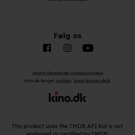
unikke karakteristika (fingerprinting)
Du kan altid trække dit samtykke tilbage eller ændre
indstillinger fra vores "Cookiedeklaration". Dine valg
anvendes på hele websitet.
Følg os
Vi bruger egne cookies og cookies fra tredjeparter til at
optimere dit besøg på vores hjemmeside. Det gør vi for
at sikre funktionalitet, generere statistik, huske dine
præferencer og til markedsføring.
Ændre/tilbagetræk cookiesamtykke
Kino.dk bruger
cookies
.
Vores brugervilkår
.
Når vi anvender cookies, behandler vi kortvarigt din IP-
adresse. IP-adressen kan blive delt med vores
partnere.
Du kan læse mere om vores brug af cookies og
behandling af dine personoplysninger i både vores
privatlivspolitik
og
cookiepolitik
.
This product uses the TMDB API but is not
endorsed or certified by TMDB.