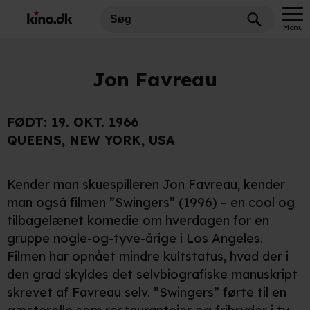
Menu
Jon Favreau
FØDT:
19. OKT. 1966
QUEENS, NEW YORK, USA
Kender man skuespilleren Jon Favreau, kender
man også filmen ”Swingers” (1996) – en cool og
tilbagelænet komedie om hverdagen for en
gruppe nogle-og-tyve-årige i Los Angeles.
Filmen har opnået mindre kultstatus, hvad der i
den grad skyldes det selvbiografiske manuskript
skrevet af Favreau selv. ”Swingers” førte til en