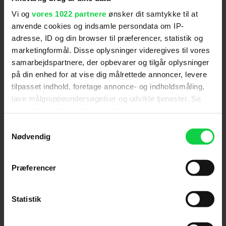
Vi og
vores 1022 partnere
ønsker dit samtykke til at
anvende cookies og indsamle persondata om IP-
For at se dette indhold skal
adresse, ID og din browser til præferencer, statistik og
marketingcookies være slået til. Klik her
marketingformål. Disse oplysninger videregives til vores
for at ændre dine indstillinger.
samarbejdspartnere, der opbevarer og tilgår oplysninger
på din enhed for at vise dig målrettede annoncer, levere
tilpasset indhold, foretage annonce- og indholdsmåling,
lave målgruppeundersøgelser og udvikle tjenester. Se
mere information under
indstillinger
og i vores
persondatapolitik. Du kan altid trække dit samtykke
Følg os for de seneste nyheder, konkurrencer
Samtykkevalg
tilbage eller ændre indstillinger fra vores
samt film- og serietips:
Nødvendig
"Cookiedeklaration", eller ved at trykke på "Privacy
trigger" ikonet.
Præferencer
Hvis du tillader det, vil vi også gerne:
Mest læste nyheder
Indsamle præcise oplysninger om din placering,
Statistik
der kan være nøjagtig inden for få meter
Identificere din enhed baseret på en scanning af