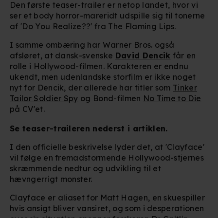
Den første teaser-trailer er netop landet, hvor vi
ser et body horror-mareridt udspille sig til tonerne
af 'Do You Realize??'
fra The Flaming Lips.
I samme ombæring har Warner Bros. også
afsløret, at dansk-svenske
David Dencik
får en
rolle i Hollywood-filmen. Karakteren er endnu
ukendt, men udenlandske storfilm er ikke noget
nyt for Dencik, der allerede har titler som
Tinker
Tailor Soldier Spy
og Bond-filmen
No Time to Die
på CV'et.
Se teaser-traileren nederst i artiklen.
I den officielle beskrivelse lyder det, at 'Clayface'
vil følge en fremadstormende Hollywood-stjernes
skræmmende nedtur og udvikling til et
hævngerrigt monster.
Clayface er aliaset for Matt Hagen, en skuespiller
hvis ansigt bliver vansiret, og som i desperationen