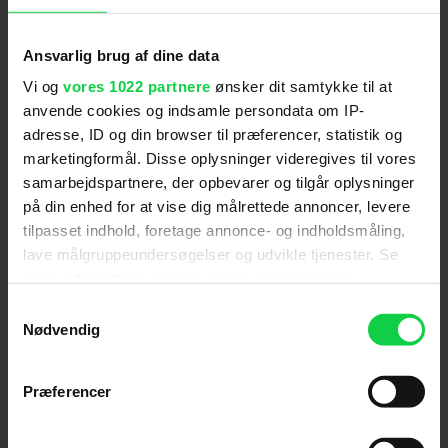
På rollelisten findes desuden
bl.a.
Mette Klakstein
Wiberg som Karls kæreste Emilie,
Peter Gantzler
Ansvarlig brug af dine data
som Emilies far,
Petrine Agger
som Emilies mor og
Vi og
vores 1022 partnere
ønsker dit samtykke til at
Kristine Kujath Thorp
som Emma.
anvende cookies og indsamle persondata om IP-
Filmens manuskript har Mads Mengel skrevet
adresse, ID og din browser til præferencer, statistik og
sammen med
Christian Bengtson
, der tidligere har
marketingformål. Disse oplysninger videregives til vores
været med til at skrive fem afsnit af Netflix-
samarbejdspartnere, der opbevarer og tilgår oplysninger
hittet
Kastanjemanden
samt
Krysantemum
.
på din enhed for at vise dig målrettede annoncer, levere
tilpasset indhold, foretage annonce- og indholdsmåling,
'Gæsten' forventes at få biografpremiere til
lave målgruppeundersøgelser og udvikle tjenester. Se
efteråret 2026.
mere information under
indstillinger
og i vores
persondatapolitik. Du kan altid trække dit samtykke
Samtykkevalg
tilbage eller ændre indstillinger fra vores
Nødvendig
"Cookiedeklaration", eller ved at trykke på "Privacy
Følg os for de seneste nyheder, konkurrencer
trigger" ikonet.
samt film- og serietips:
Præferencer
Hvis du tillader det, vil vi også gerne: