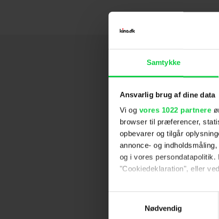
Samtykke
Ansvarlig brug af dine data
Vi og
vores 1022 partnere
øn
browser til præferencer, stat
opbevarer og tilgår oplysning
annonce- og indholdsmåling,
og i vores persondatapolitik. 
"Cookiedeklaration", eller ved
Hvis du tillader det, vil vi og
Samtykkevalg
Indsamle præcise oply
Nødvendig
Identificere din enhed