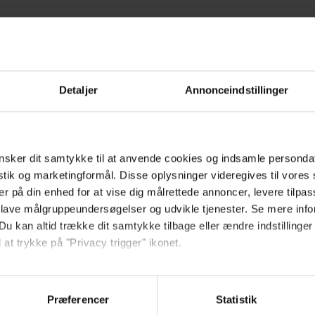
Hold dig opdateret
Detaljer
Annonceindstillinger
Send
sker dit samtykke til at anvende cookies og indsamle personda
Ved tilmelding accepterer jeg
istik og marketingformål. Disse oplysninger videregives til vore
samtidig Kino.dks
er på din enhed for at vise dig målrettede annoncer, levere tilpas
Markedsføringssamtykke
 lave målgruppeundersøgelser og udvikle tjenester. Se mere inf
Du kan altid trække dit samtykke tilbage eller ændre indstillinger
 at trykke på "Privacy trigger" ikonet.
Om Kino.dk
så gerne:
Annoncering
sninger om din placering, der kan være nøjagtig inden for få me
Privatlivspolitik
Præferencer
Statistik
 baseret på en scanning af dens unikke karakteristika (fingerprin