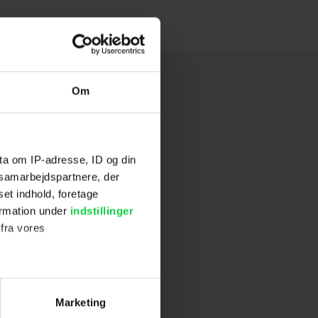
Om
ta om IP-adresse, ID og din
s samarbejdspartnere, der
set indhold, foretage
ormation under
indstillinger
 fra vores
ter
Marketing
ting)