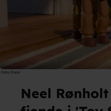
Foto:
Pixar
Neel Rønholt 