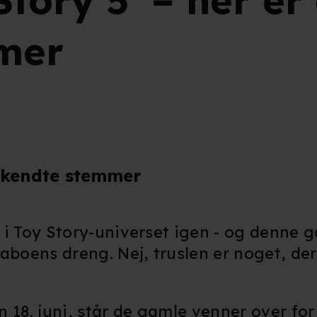
Story 5' – her er
mer
elkendte stemmer
r i Toy Story-universet igen - og denne 
boens dreng. Nej, truslen er noget, der 
 18. juni, står de gamle venner over fo