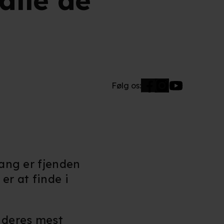
 alle de
Følg os:
gang er fjenden
er at finde i
r deres mest