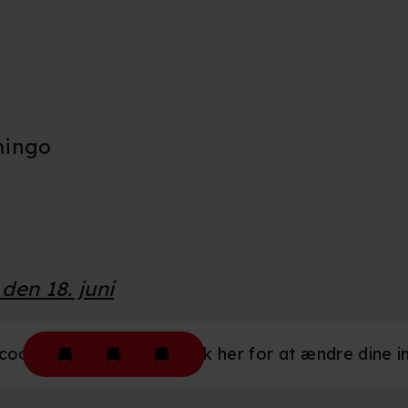
mingo
den 18. juni
okies være slået til. Klik her for at ændre dine ind