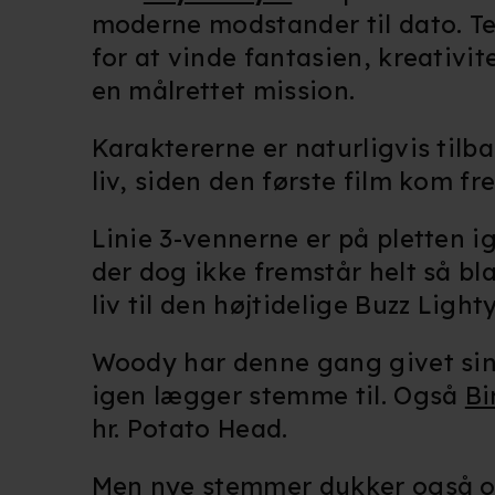
moderne modstander til dato. Te
for at vinde fantasien, kreativi
en målrettet mission.
Karaktererne er naturligvis til
liv, siden den første film kom fr
Linie 3-vennerne er på pletten i
der dog ikke fremstår helt så b
liv til den højtidelige Buzz Ligh
Woody har denne gang givet sin s
igen lægger stemme til. Også
Bi
hr. Potato Head.
Men nye stemmer dukker også o