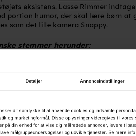
etøjets eksistens.
Lasse Rimmer
indtager
 portion humor, der skal lære børn at g
es som det lille kamera Snappy.
danske stemmer herunder:
Detaljer
Annonceindstillinger
sker dit samtykke til at anvende cookies og indsamle personda
istik og marketingformål. Disse oplysninger videregives til vore
er på din enhed for at vise dig målrettede annoncer, levere tilpas
 lave målgruppeundersøgelser og udvikle tjenester. Se mere inf