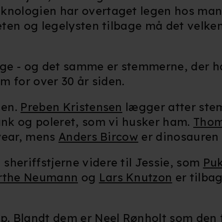
knologien har overtaget legen hos man
teten og legelysten tilbage må det velke
bage - og det samme er stemmerne, der h
em for over 30 år siden.
gen.
Preben Kristensen
lægger atter ste
lank og poleret, som vi husker ham.
Thom
tyear, mens
Anders Bircow
er dinosauren 
heriffstjerne videre til Jessie, som
Pu
rthe Neumann
og
Lars Knutzon
er tilba
p. Blandt dem er
Neel Rønholt
som den 