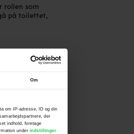
 rollen som
å på toilettet,
Om
ta om IP-adresse, ID og din
s samarbejdspartnere, der
set indhold, foretage
ormation under
indstillinger