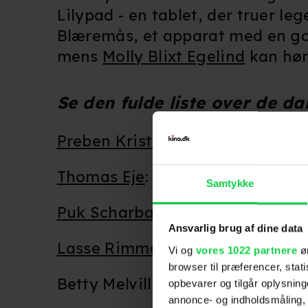
Lilypad - en tablet, der truer leg
Blæremås, et apparat med en god
mens
Molly Blixt Egelind
kan hør
Se den fulde liste over de 
Preben Kristensen
: Woody
Thomas Eje
: Buzz Lightyear
Samtykke
Puk Scharbau
: Jessie
Ansvarlig brug af dine data
Lasse Rimmer
: Blæremås
Vi og
vores 1022 partnere
øn
browser til præferencer, stat
Betty Melville: Bolette
opbevarer og tilgår oplysning
annonce- og indholdsmåling,