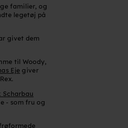
ge familier, og
ndte legetøj på
ar givet dem
mme til Woody,
as Eje
giver
Rex.
k Scharbau
ge - som fru og
frøformede