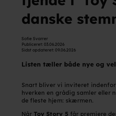
fjende i 'Toy 
danske stem
Sofie Svarrer
Publiceret
:
03.06.2026
Sidst opdateret
:
09.06.2026
Listen tæller både nye og v
Snart bliver vi inviteret indenfo
hverken en grådig samler eller na
de fleste hjem: skærmen.
Når
Toy Story 5
får premiere den