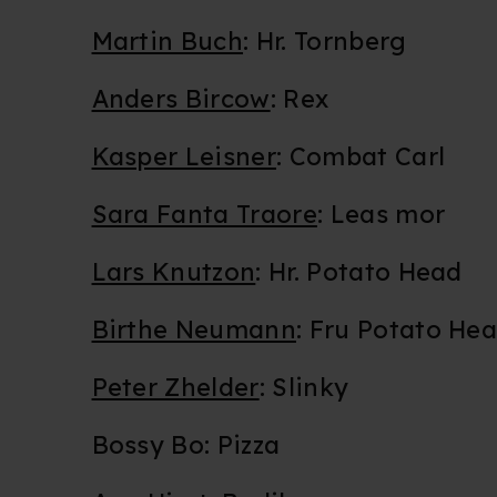
Du kan altid trække dit samty
hele websitet.
Martin Buch
: Hr. Tornberg
Vi bruger egne cookies og coo
Anders Bircow
: Rex
funktionalitet, generere stati
Kasper Leisner
: Combat Carl
Når vi anvender cookies, beh
læse mere om vores brug af coo
Sara Fanta Traore
: Leas mor
Lars Knutzon
: Hr. Potato Head
Birthe Neumann
: Fru Potato He
Peter Zhelder
: Slinky
Bossy Bo: Pizza