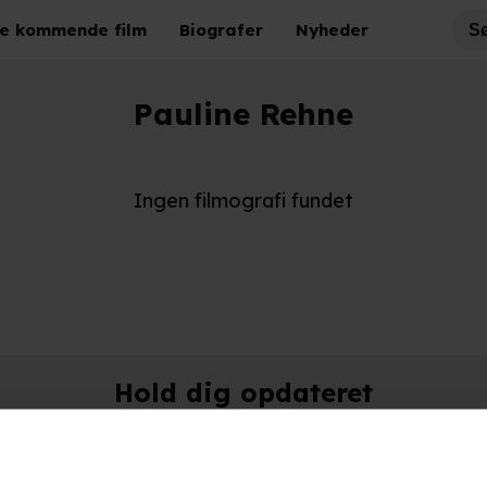
e kommende film
Biografer
Nyheder
Pauline Rehne
Ingen filmografi fundet
Hold dig opdateret
Send