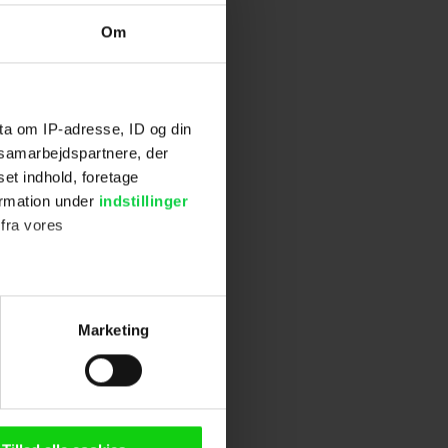
Om
ta om IP-adresse, ID og din
s samarbejdspartnere, der
set indhold, foretage
ormation under
indstillinger
 fra vores
ter
Marketing
ting)
n browser til statistik og