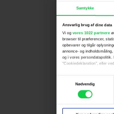
Samtykke
Ansvarlig brug af dine data
Vi og
vores 1022 partnere
øn
browser til præferencer, stat
opbevarer og tilgår oplysning
annonce- og indholdsmåling,
og i vores persondatapolitik. 
"Cookiedeklaration", eller ved
Hvis du tillader det, vil vi og
Samtykkevalg
Indsamle præcise oply
Nødvendig
Identificere din enhed
Dine valg anvendes på hele w
Vi ønsker dit samtykke til at