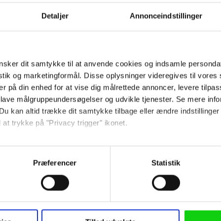
Detaljer
Annonceindstillinger
Ved tilmelding accepterer jeg
samtidig Kino.dks
Markedsføringssamtykke
sker dit samtykke til at anvende cookies og indsamle personda
istik og marketingformål. Disse oplysninger videregives til vore
Om Kino.dk
er på din enhed for at vise dig målrettede annoncer, levere tilpas
 lave målgruppeundersøgelser og udvikle tjenester. Se mere inf
Annoncering
Du kan altid trække dit samtykke tilbage eller ændre indstillinger
Privatlivspolitik
 at trykke på "Privacy trigger" ikonet.
Betalingsbetingelser
Om os
så gerne:
Ledige stillinger
sninger om din placering, der kan være nøjagtig inden for få me
Præferencer
Statistik
 baseret på en scanning af dens unikke karakteristika (fingerprin
ebsitet.
 anvende cookies og indsamle persondata om IP-adresse, ID og di
Følg os