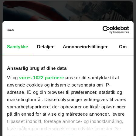
Samtykke
Detaljer
Annonceindstillinger
Om
Ansvarlig brug af dine data
Spider-Man får historisk åbning:
Vi og
vores 1022 partnere
ønsker dit samtykke til at
Kan det blive den største film
anvende cookies og indsamle persondata om IP-
nogensinde?
adresse, ID og din browser til præferencer, statistik og
marketingformål. Disse oplysninger videregives til vores
samarbejdspartnere, der opbevarer og tilgår oplysninger
på din enhed for at vise dig målrettede annoncer, levere
tilpasset indhold, foretage annonce- og indholdsmåling,
lave målgruppeundersøgelser og udvikle tjenester. Se
mere information under
indstillinger
og i vores