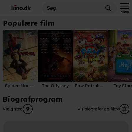
Menu
Populære film
Spider-Man: Brand New Day
The Odyssey
Paw Patrol: Dino Filmen
Toy Stor
Biografprogram
Vælg sted
Vis biografer og filtre