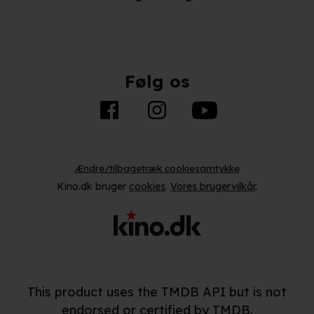
Når vi anvender cookies, behandler vi kortvarigt din IP-
adresse. IP-adressen kan blive delt med vores
partnere.
Du kan læse mere om vores brug af cookies og
Følg os
behandling af dine personoplysninger i både vores
privatlivspolitik
og
cookiepolitik
.
Ændre/tilbagetræk cookiesamtykke
Kino.dk bruger
cookies
.
Vores brugervilkår
.
This product uses the TMDB API but is not
endorsed or certified by TMDB.