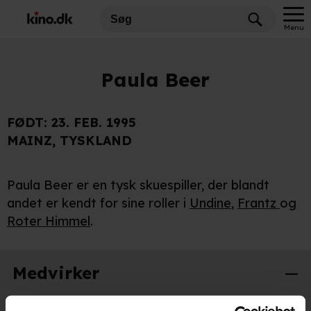
Menu
Paula Beer
FØDT:
23. FEB. 1995
MAINZ, TYSKLAND
Paula Beer er en tysk skuespiller, der blandt
andet er kendt for sine roller i
Undine
,
Frantz
og
Roter Himmel
.
Medvirker
Stella. Et liv
2024