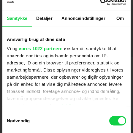
Undine
2021
Samtykke
Detaljer
Annonceindstillinger
Om
Værk uden skaber
2019
Transit
2019
Ansvarlig brug af dine data
Frantz
2017
Vi og
vores 1022 partnere
ønsker dit samtykke til at
anvende cookies og indsamle persondata om IP-
adresse, ID og din browser til præferencer, statistik og
marketingformål. Disse oplysninger videregives til vores
samarbejdspartnere, der opbevarer og tilgår oplysninger
på din enhed for at vise dig målrettede annoncer, levere
tilpasset indhold, foretage annonce- og indholdsmåling,
lave målgruppeundersøgelser og udvikle tjenester. Se
Hold dig opdateret
mere information under
indstillinger
og i vores
persondatapolitik. Du kan altid trække dit samtykke
Samtykkevalg
Send
tilbage eller ændre indstillinger fra vores
Nødvendig
"Cookiedeklaration", eller ved at trykke på "Privacy