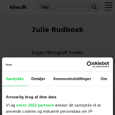
Menu
Julie Rudbaek
Ingen filmografi fundet
Samtykke
Detaljer
Annonceindstillinger
Om
Hold dig opdateret
Ansvarlig brug af dine data
Vi og
vores 1022 partnere
ønsker dit samtykke til at
anvende cookies og indsamle persondata om IP-
Send