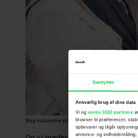
Samtykke
Ansvarlig brug af dine data
Vi og
vores 1022 partnere
øn
browser til præferencer, stat
Bag kulisserne på 'Hjem', Foto: Nordisk Film
opbevarer og tilgår oplysning
annonce- og indholdsmåling,
Da vi møder instruktøren og for