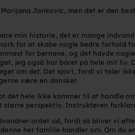
kke tilbage eller ændre indstillinger fra vores "Cookiedeklaratio
r Marijana Jankovic, men det er den bes
kies fra tredjeparter til at optimere dit besøg på vores hjemmesid
stik, huske dine præferencer og til markedsføring.
 bare min historie, det er mange indvandr
ark for at skabe nogle bedre forhold fo
andler vi kortvarigt din IP-adresse. IP-adressen kan blive delt 
fremmest for børnene, og det havde nog
kies og behandling af dine personoplysninger i både vores
privatlivspo
et, jeg også har båret på hele mit liv. 
eget om det. Det sjovt, fordi vi taler i
e gerne være en dansker.
 at det hele ikke kommer til at handle o
t større perspektiv. Instruktøren forklar
dvandrer-ordet ud, fordi så bliver vi eft
m denne her familie handler om. Om du e