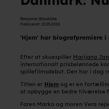
Danmark: Nu 
Benjamin Blaakilde
Publiceret
:
13.05.2026
'Hjem' har biografpremiere i
Efter at skuespiller
Marijana Jan
internationalt prisbelønnede kor
spillefilmsdebut. Den har i dag
Titlen er
Hjem
og er en fortælli
at opbygge en bedre tilværelse f
Faren Marko og moren Vera rejser