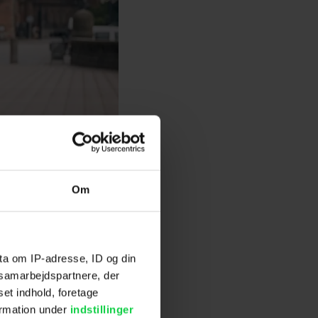
Om
ta om IP-adresse, ID og din
s samarbejdspartnere, der
set indhold, foretage
ormation under
indstillinger
 og hovedrolle