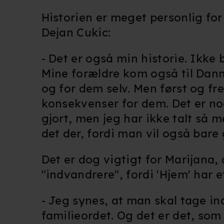
Du kan altid trække dit samty
hele websitet.
Historien er meget personlig fo
Dejan Cukic:
Vi bruger egne cookies og coo
funktionalitet, generere stati
- Det er også min historie. Ikke
Mine forældre kom også til Danm
Når vi anvender cookies, beh
og for dem selv. Men først og 
læse mere om vores brug af coo
konsekvenser for dem. Det er nog
gjort, men jeg har ikke talt så m
det der, fordi man vil også bar
Det er dog vigtigt for Marijana,
"indvandrere", fordi 'Hjem' har e
- Jeg synes, at man skal tage in
familieordet. Og det er det, so