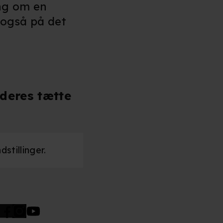
ing om en
- også på det
deres tætte
stillinger.