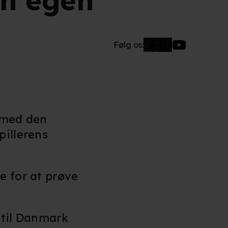
in egen
Følg os:
 med den
pillerens
e for at prøve
 til Danmark