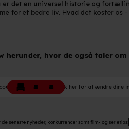
så er det en universel historie og fortæll
me for et bedre liv. Hvad det koster os 
ew herunder, hvor de også taler om 
okies være slået til. Klik her for at ændre dine ind
r de seneste nyheder, konkurrencer samt film- og serietips: