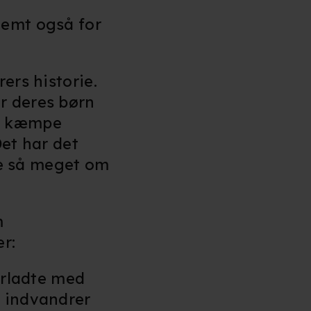
n". Dine valg anvendes på
temt også for
e. Det gør vi for at sikre
ers historie.
r deres børn
med vores partnere.
Du kan
le kæmpe
litik
og
cookiepolitik
.
Det har det
kke så meget om
m
er:
erladte med
r indvandrer