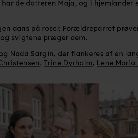
ar de datteren Maja, og i hjemlandet e
en dans på roser. Forældreparret prøver
t og svigtene præger dem.
og
Nada Sargin
, der flankeres af en la
Christensen
,
Trine Dyrholm
,
Lene Maria 