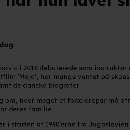
har hun lavet s
 dag
kovic
i 2018 debuterede som instruktør
tfilm 'Maja', har mange ventet på skues
 ramt de danske biografer.
ng om, hvor meget et forældrepar må ofr
or deres familie.
 i starten af 1990’erne fra Jugoslavien