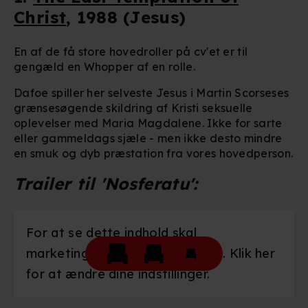
Christ
, 1988 (Jesus)
En af de få store hovedroller på cv'et er til
gengæld en Whopper af en rolle.
Dafoe spiller her selveste Jesus i Martin Scorseses
grænsesøgende skildring af Kristi seksuelle
oplevelser med Maria Magdalene. Ikke for sarte
eller gammeldags sjæle - men ikke desto mindre
en smuk og dyb præstation fra vores hovedperson.
Trailer til 'Nosferatu':
For at se dette indhold skal
marketingcookies være slået til. Klik her
for at ændre dine indstillinger.