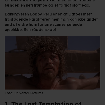
indstillinger fra vores "Cookiedeklaration". Dine valg
tænder, en netstrømpe og et farligt stort ego.
anvendes på hele websitet.
Bankrøveren Bobby Peru er en af Dafoes mest
frastødende karakterer, men man kan ikke andet
Vi bruger egne cookies og cookies fra tredjeparter til at
end at elske ham for sine scenestjælende
optimere dit besøg på vores hjemmeside. Det gør vi for
øjeblikke. Ren råddenskab!
at sikre funktionalitet, generere statistik, huske dine
præferencer og til markedsføring.
Når vi anvender cookies, behandler vi kortvarigt din IP-
adresse. IP-adressen kan blive delt med vores
partnere.
Du kan læse mere om vores brug af cookies og
behandling af dine personoplysninger i både vores
privatlivspolitik
og
cookiepolitik
.
Foto: Universal Pictures
1.
The Last Temptation of