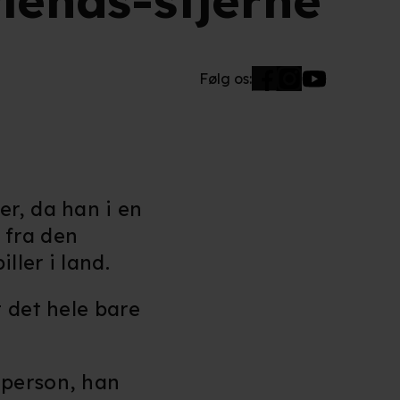
riends-stjerne
Følg os:
er, da han i en
 fra den
ler i land.
 det hele bare
 person, han