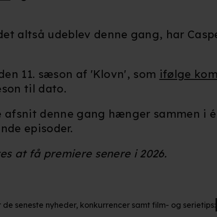
kke tilbage eller ændre indstillinger fra vores "Cookiedeklaratio
t altså udeblev denne gang, har Caspe
kies fra tredjeparter til at optimere dit besøg på vores hjemmesid
stik, huske dine præferencer og til markedsføring.
andler vi kortvarigt din IP-adresse. IP-adressen kan blive delt 
 den 11. sæson af 'Klovn', som
ifølge kom
kies og behandling af dine personoplysninger i både vores
privatlivspo
son til dato.
alle afsnit denne gang hænger sammen i 
ende episoder.
es at få premiere senere i 2026.
r de seneste nyheder, konkurrencer samt film- og serietips: