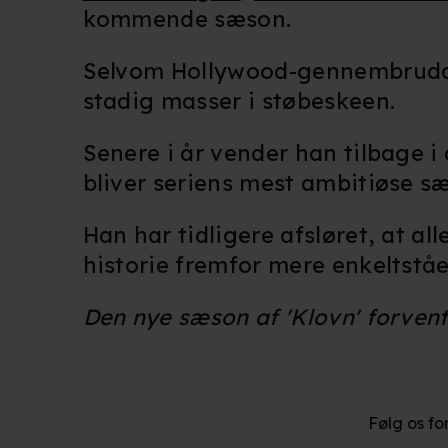
Du kan altid trække dit samty
kommende sæson.
hele websitet.
Selvom Hollywood-gennembrudde
Vi bruger egne cookies og coo
stadig masser i støbeskeen.
funktionalitet, generere stati
Når vi anvender cookies, beh
Senere i år vender han tilbage i
læse mere om vores brug af coo
bliver seriens mest ambitiøse sæ
Han har tidligere afsløret, at 
historie fremfor mere enkeltstå
Den nye sæson af 'Klovn' forvent
Følg os fo