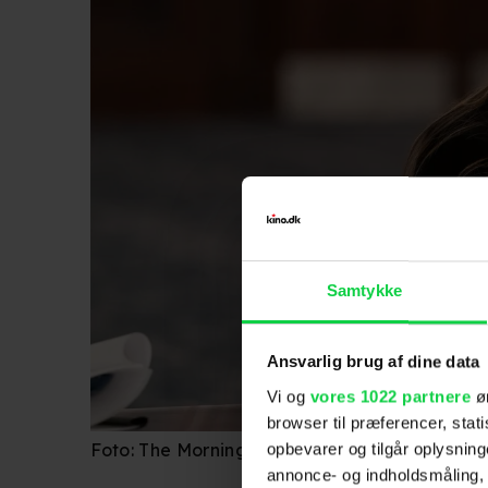
Samtykke
Ansvarlig brug af dine data
Vi og
vores 1022 partnere
øn
browser til præferencer, stat
opbevarer og tilgår oplysning
Foto: The Morning Show / Apple TV+
annonce- og indholdsmåling,