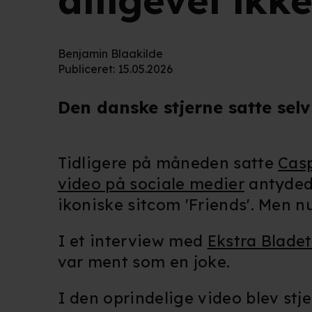
alligevel ikk
Benjamin Blaakilde
Publiceret
:
15.05.2026
Den danske stjerne satte selv
Tidligere på måneden satte
Casp
video på sociale medier
antydede
ikoniske sitcom 'Friends'. Men n
I et interview med
Ekstra Bladet
var ment som en joke.
I den oprindelige video blev st