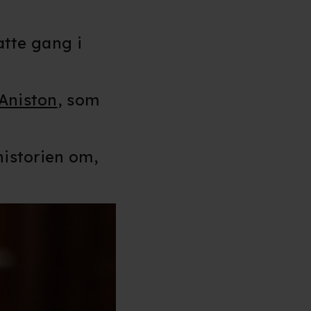
atte gang i
 Aniston
, som
historien om,