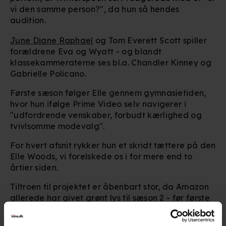
vi den samme person?", da hun så hendes
audition.
June Diane Raphael
og Tom Everett Scott spiller
forældrene Eva og Wyatt - og blandt
klassekammeraterne ses bl.a. Chandler Kinney og
Gabrielle Policano.
Første sæson følger Elle gennem gymnasietiden,
hvor hun ifølge Prime Video selv navigerer i
"udfordrende venskaber, forbudt kærlighed og
tvivlsomme modevalg".
For hvert afsnit rykker hun et skridt tættere på den
Elle Woods, vi forelskede os i for mere end to
årtier siden.
Tiltroen til projektet er åbenbart stor, da Amazon
allerede har givet grønt lys til sæson 2 - før første
afsnit overhovedet er rullet over skærmen.