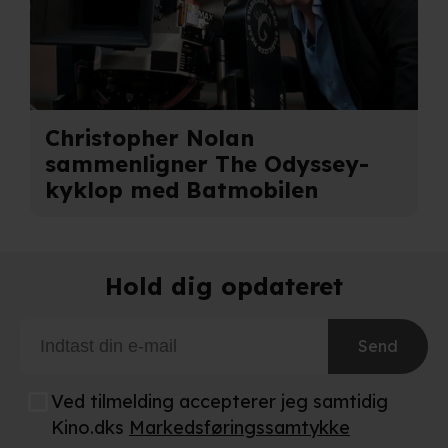
behandling af dine personoplysninger i både vores
privatlivspolitik
og
cookiepolitik
.
Christopher Nolan
sammenligner The Odyssey-
kyklop med Batmobilen
Hold dig opdateret
Send
Ved tilmelding accepterer jeg samtidig
Kino.dks
Markedsføringssamtykke