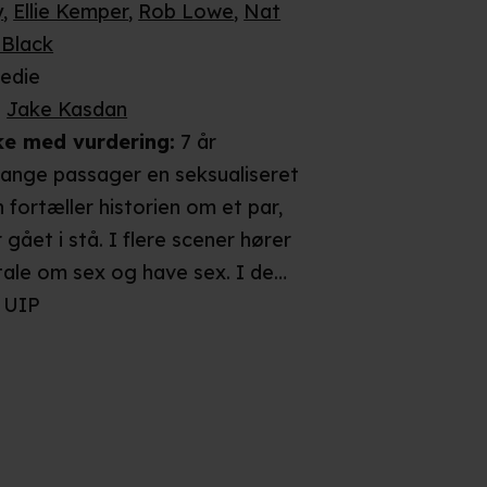
y
,
Ellie Kemper
,
Rob Lowe
,
Nat
 Black
edie
:
Jake Kasdan
ke
med vurdering
:
7 år
 lange passager en seksualiseret
 fortæller historien om et par,
r gået i stå. I flere scener hører
tale om sex og have sex. I de
 parret dyrker sex, er det
UIP
 med billeder af ansigter eller
 dyner. I en enkelt scene ser
kortvarigt en tegning af en mand
 penis. I enkelte scener ser
en mand, der bliver forfulgt af