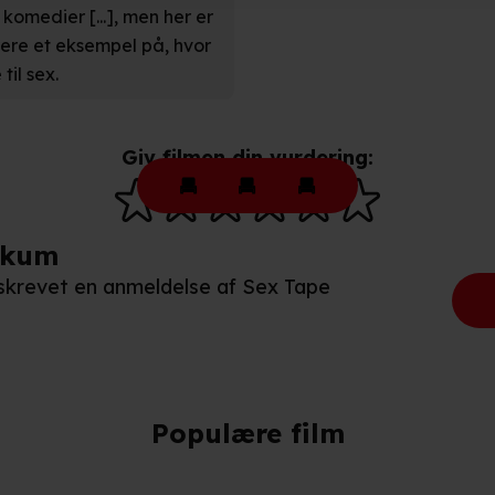
omedier [...], men her er
eret på en scanning af dens unikke karakteristika (fingerprinting)
rere et eksempel på, hvor
til sex.
kke tilbage eller ændre indstillinger fra vores "Cookiedeklaratio
Giv filmen din vurdering:
kies fra tredjeparter til at optimere dit besøg på vores hjemmesid
stik, huske dine præferencer og til markedsføring.
andler vi kortvarigt din IP-adresse. IP-adressen kan blive delt 
ikum
kies og behandling af dine personoplysninger i både vores
privatlivspo
n skrevet en anmeldelse af Sex Tape
Populære film