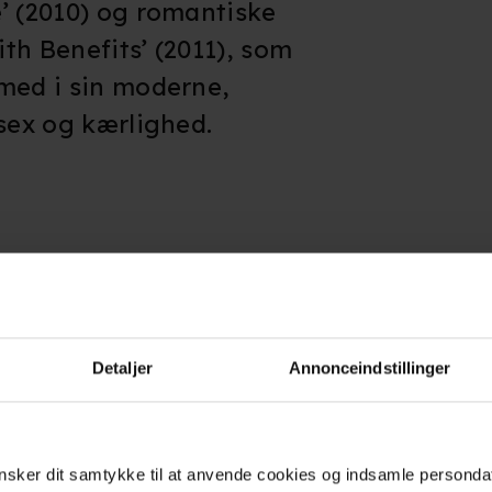
’ (2010) og romantiske
th Benefits’ (2011), som
med i sin moderne,
 sex og kærlighed.
Detaljer
Annonceindstillinger
erne
sker dit samtykke til at anvende cookies og indsamle personda