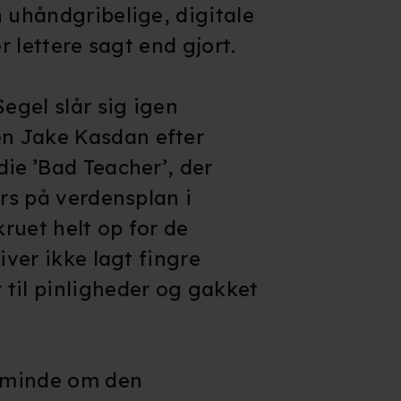
en hund, som
n uhåndgribelige, digitale
Man ser endv
er lettere sagt end gjort.
gange. Da d
er eksplicit
egel slår sig igen
humoristiske
n Jake Kasdan efter
filmen ikke v
die ’Bad Teacher’, der
grænseovers
ars på verdensplan i
forstand på 
kruet helt op for de
filmens dram
skræmmende 
iver ikke lagt fingre
til pinligheder og gakket
 minde om den