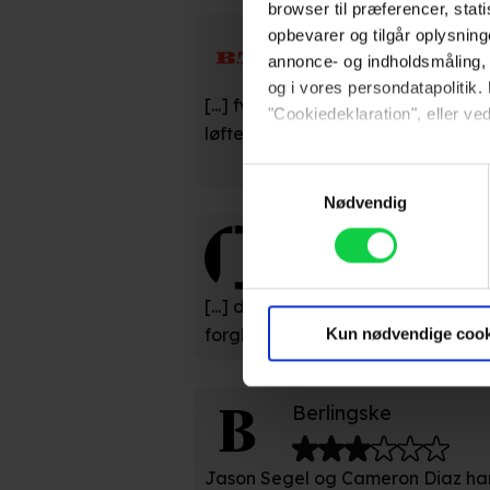
browser til præferencer, stat
opbevarer og tilgår oplysning
BT
annonce- og indholdsmåling,
og i vores persondatapolitik. 
[...] fyldt med overraskelser og 
"Cookiedeklaration", eller ved
løftede pegefingre.
Hvis du tillader det, vil vi og
Samtykkevalg
Indsamle præcise oply
Nødvendig
Identificere din enhed
Jyllands-Posten
Dine valg anvendes på hele w
[...] der sker aldrig rigtig noget, 
Vi ønsker dit samtykke til at
marketingformål. Disse oplys
forglemmeligt.
Kun nødvendige cook
enhed for at vise dig målrett
produktudvikling og opnå målg
Berlingske
Hvis du tillader det, vil vi og
Jason Segel og Cameron Diaz har
Indsamle præcise oplysnin