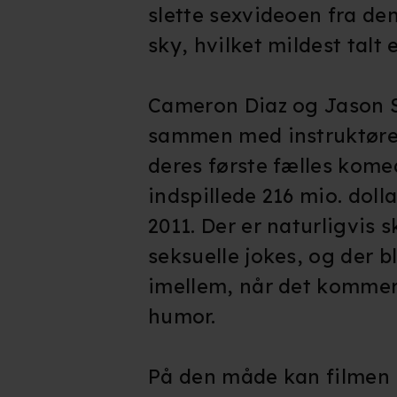
slette sexvideoen fra de
sky, hvilket mildest talt 
Cameron Diaz og Jason S
sammen med instruktøre
deres første fælles kome
indspillede 216 mio. doll
2011. Der er naturligvis s
seksuelle jokes, og der bl
imellem, når det kommer 
humor.
På den måde kan filmen