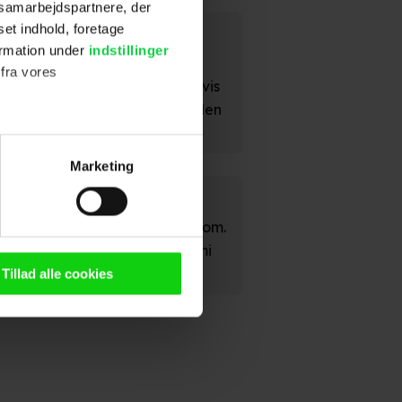
s samarbejdspartnere, der
set indhold, foretage
ormation under
indstillinger
 fra vores
rn her, men om no-porn. [...] hvis
en anelse morsom eller haft den
esværre heller ikke tilfældet.
ter
Marketing
ting)
at være fræk, frisindet og morsom.
 delene, og kun den gode kemi
n browser til statistik og
er liv i komedien.
g tilgår oplysninger på din
Tillad alle cookies
oldsmåling, lave
persondatapolitik.