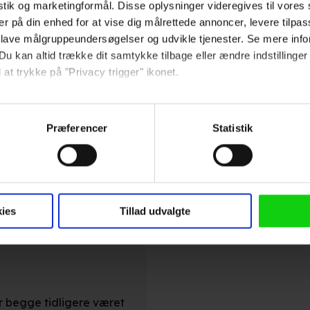
istik og marketingformål. Disse oplysninger videregives til vore
er på din enhed for at vise dig målrettede annoncer, levere tilpas
Ekstra Bladet
 lave målgruppeundersøgelser og udvikle tjenester. Se mere inf
Du kan altid trække dit samtykke tilbage eller ændre indstillinger
en befriende mangel på
Der er ikke tale om soft-po
 at trykke på "Privacy trigger" ikonet.
den så bare havde været 
mindste kant, men det er d
så gerne:
sninger om din placering, der kan være nøjagtig inden for få me
Præferencer
Statistik
 baseret på en scanning af dens unikke karakteristika (fingerprin
ebsitet.
'Sex Tape' skal forestille 
Den er desværre ingen af
der ikke er komplet
 anvende cookies og indsamle persondata om IP-adresse, ID og di
mellem Segel og Diaz hold
ninger videregives til vores samarbejdspartnere, der opbevarer o
ies
Tillad udvalgte
ede annoncer, levere tilpasset indhold, foretage annonce- og indh
ruppeindsigt. Se mere information under indstillinger og i vores 
så gerne:
 begge tidligere været
ger om din placering, der kan være nøjagtig inden for få meter