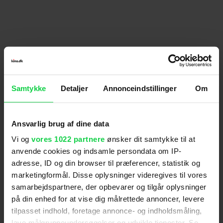
scenerne er af kortere varighed og afløses af scener
med en lettere og mere positiv stemning, vurderes
filmen til kun at kunne virke skræmmende på børn
under 7 år.
Samtykke
Detaljer
Annonceindstillinger
Om
Anmeldelser fra medierne
(
6
)
Ansvarlig brug af dine data
Vi og
vores 1022 partnere
ønsker dit samtykke til at
anvende cookies og indsamle persondata om IP-
Filmmagasinet Ekko
adresse, ID og din browser til præferencer, statistik og
marketingformål. Disse oplysninger videregives til vores
Anders W. Berthelsen slipper godt fra soloinstruktør-
samarbejdspartnere, der opbevarer og tilgår oplysninger
debuten med en elegant historie om vidt forskellige
på din enhed for at vise dig målrettede annoncer, levere
søskende og blod, der er tykkere end vand.
tilpasset indhold, foretage annonce- og indholdsmåling,
lave målgruppeundersøgelser og udvikle tjenester. Se