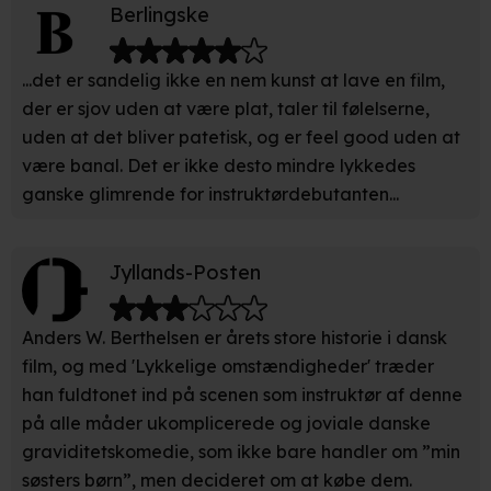
Berlingske
præferencer og til markedsføring.
Når vi anvender cookies, behandler vi kortvarigt din IP-
...det er sandelig ikke en nem kunst at lave en film,
adresse. IP-adressen kan blive delt med vores
der er sjov uden at være plat, taler til følelserne,
partnere.
Du kan læse mere om vores brug af cookies og
uden at det bliver patetisk, og er feel good uden at
behandling af dine personoplysninger i både vores
være banal. Det er ikke desto mindre lykkedes
privatlivspolitik
og
cookiepolitik
.
ganske glimrende for instruktørdebutanten...
Jyllands-Posten
Anders W. Berthelsen er årets store historie i dansk
film, og med 'Lykkelige omstændigheder' træder
han fuldtonet ind på scenen som instruktør af denne
på alle måder ukomplicerede og joviale danske
graviditetskomedie, som ikke bare handler om ”min
søsters børn”, men decideret om at købe dem.