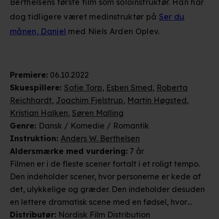
Berthelsens første film som soloinstruktør. Han har
dog tidligere været medinstruktør på
Ser du
månen, Daniel
med Niels Arden Oplev.
Premiere
:
06.10.2022
Skuespillere
:
Sofie Torp
,
Esben Smed
,
Roberta
Reichhardt
,
Joachim Fjelstrup
,
Martin Høgsted
,
Kristian Halken
,
Søren Malling
Genre
:
Dansk / Komedie / Romantik
Instruktion
:
Anders W. Berthelsen
Aldersmærke
med vurdering
:
7 år
Filmen er i de fleste scener fortalt i et roligt tempo.
Den indeholder scener, hvor personerne er kede af
det, ulykkelige og græder. Den indeholder desuden
en lettere dramatisk scene med en fødsel, hvor
stemningen er præget af usikkerhed og panik. Da
Distributør
:
Nordisk Film Distribution