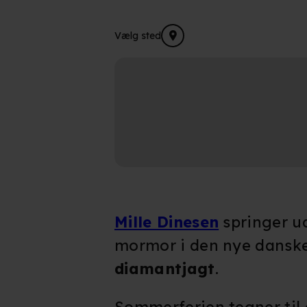
Vælg sted
Mille Dinesen
springer u
mormor i den nye danske
diamantjagt
.
Sommerferien tegner til a