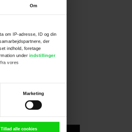
Om
ta om IP-adresse, ID og din
s samarbejdspartnere, der
set indhold, foretage
ormation under
indstillinger
 fra vores
ter
Marketing
ting)
n browser til statistik og
g tilgår oplysninger på din
Tillad alle cookies
Skriv anmeldelse