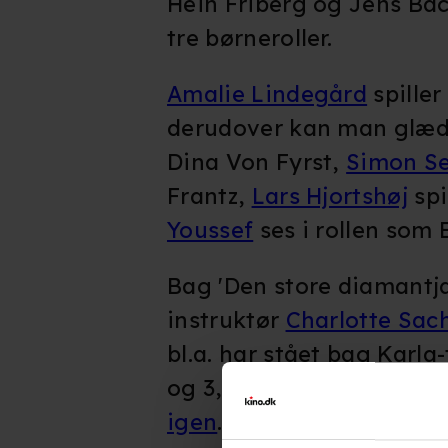
Hein Friberg og Jens Bac
tre børneroller.
Amalie Lindegård
spiller
derudover kan man glæde
Dina Von Fyrst,
Simon S
Frantz,
Lars Hjortshøj
spi
Youssef
ses i rollen som E
Bag 'Den store diamantja
instruktør
Charlotte Sac
bl.a. har stået bag Karla-
og 3,
Kartellet
og senest
igen
.